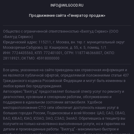
INFO@WILGOOD.RU
Продвижение сайта «Генератор продаж»
Общество с ограниченной ответственностью «Вилгуд Сервис» (ООО
«Вилгуд Сервис»)
Юридический адрес: 115211, г. Москва, вн. тер. г. муниципальный округ
Москворечье-Сабурово, Ш. Каширское, д. 55, к. 5, помещ. 1/1.
ИНН: 7724435560, КПП: 772401001, ОГРН: 1187746366807, ОКПО:
28118921; ОКТМО: 45918000000
Все цены, указанные на сайте приведены как справочная информация и
не являются публичной офертой, определяемой положениями статьи 437
Гражданского кодекса Российской Федерации и могут быть изменены в
любое время без предупреждения.
Автосервис "Вилгуд" предоставляет большой спектр услуг по ремонту и
диагностике, кузовным и слесарным работам, обслуживанию и
поддержке в идеальном состоянии автомобиля. Удобное
месторасположение СТО сети обеспечит доступность наших услуг в
больших городах России, Подмосковье и всей Москве: ЦАО, САО, СВАО,
ВАО, ЮВАО, ЮАО, ЮЗАО, ЗАО, СЗАО, ЗелАО. Обратившись в техцентр вы
получите не только качественно выполненные услуги, но и гарантию на
детали и произведенные работы. "Вилгуд" - максимально быстрое и