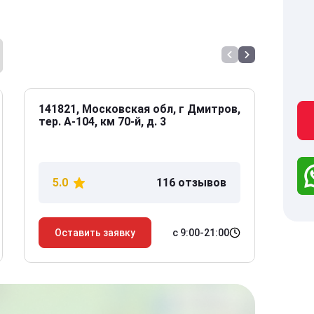
141821, Московская обл, г Дмитров,
141
тер. А-104, км 70-й, д. 3
Дол
дом
5.0
116 отзывов
5
с 9:00-21:00
Оставить заявку
О