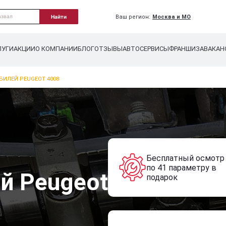
Ваш регион:
Москва и МО
Найти
ЛУГИ
АКЦИИ
О КОМПАНИИ
БЛОГ
ОТЗЫВЫ
АВТОСЕРВИСЫ
ФРАНШИЗА
ВАКАН
БИЛЕЙ PEUGEOT 4008
Бесплатный осмотр
по 41 параметру в
й Peugeot
подарок