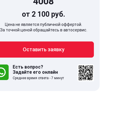
4008
от 2 100 руб.
Цена не является публичной оффертой.
За точной ценой обращайтесь в автосервис.
707, Московская обл,
141607, Москов
Оставить заявку
гопрудный г, Береговой проезд,
Волоколамское
 5
Есть вопрос?
Задайте его онлайн
.0
332 отзыва
5.0
Среднее время ответа - 7 минут
с 9:00-21:00
ставить заявку
Оставить зая