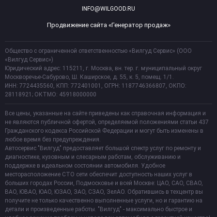
INFO@WILGOOD.RU
Продвижение сайта «Генератор продаж»
Общество с ограниченной ответственностью «Вилгуд Сервис» (ООО
«Вилгуд Сервис»)
Юридический адрес: 115211, г. Москва, вн. тер. г. муниципальный округ
Москворечье-Сабурово, Ш. Каширское, д. 55, к. 5, помещ. 1/1.
ИНН: 7724435560, КПП: 772401001, ОГРН: 1187746366807, ОКПО:
28118921; ОКТМО: 45918000000
Все цены, указанные на сайте приведены как справочная информация и
не являются публичной офертой, определяемой положениями статьи 437
Гражданского кодекса Российской Федерации и могут быть изменены в
любое время без предупреждения.
Автосервис "Вилгуд" предоставляет большой спектр услуг по ремонту и
диагностике, кузовным и слесарным работам, обслуживанию и
поддержке в идеальном состоянии автомобиля. Удобное
месторасположение СТО сети обеспечит доступность наших услуг в
больших городах России, Подмосковье и всей Москве: ЦАО, САО, СВАО,
ВАО, ЮВАО, ЮАО, ЮЗАО, ЗАО, СЗАО, ЗелАО. Обратившись в техцентр вы
получите не только качественно выполненные услуги, но и гарантию на
детали и произведенные работы. "Вилгуд" - максимально быстрое и