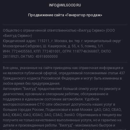
INFO@WILGOOD.RU
Продвижение сайта «Генератор продаж»
Общество с ограниченной ответственностью «Вилгуд Сервис» (ООО
«Вилгуд Сервис»)
Юридический адрес: 115211, г. Москва, вн. тер. г. муниципальный округ
Москворечье-Сабурово, Ш. Каширское, д. 55, к. 5, помещ. 1/1.
ИНН: 7724435560, КПП: 772401001, ОГРН: 1187746366807, ОКПО:
28118921; ОКТМО: 45918000000
Все цены, указанные на сайте приведены как справочная информация и
не являются публичной офертой, определяемой положениями статьи 437
Гражданского кодекса Российской Федерации и могут быть изменены в
любое время без предупреждения.
Автосервис "Вилгуд" предоставляет большой спектр услуг по ремонту и
диагностике, кузовным и слесарным работам, обслуживанию и
поддержке в идеальном состоянии автомобиля. Удобное
месторасположение СТО сети обеспечит доступность наших услуг в
больших городах России, Подмосковье и всей Москве: ЦАО, САО, СВАО,
ВАО, ЮВАО, ЮАО, ЮЗАО, ЗАО, СЗАО, ЗелАО. Обратившись в техцентр вы
получите не только качественно выполненные услуги, но и гарантию на
детали и произведенные работы. "Вилгуд" - максимально быстрое и