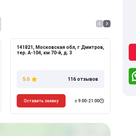
141821, Московская обл, г Дмитров,
141
тер. А-104, км 70-й, д. 3
Дол
дом
5.0
116 отзывов
5
с 9:00-21:00
Оставить заявку
О