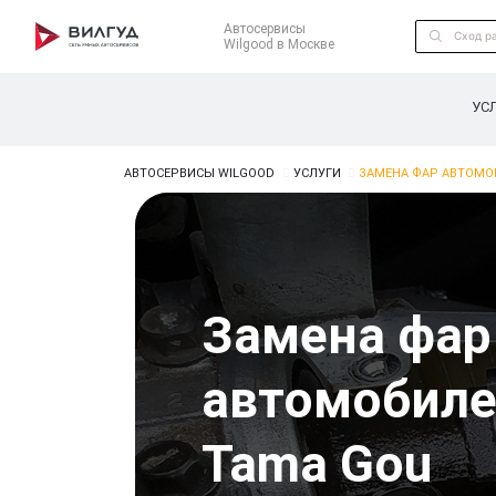
Автосервисы
Wilgood в Москве
УС
АВТОСЕРВИСЫ WILGOOD
УСЛУГИ
ЗАМЕНА ФАР АВТОМО
Замена фар
автомобиле
Tama Gou