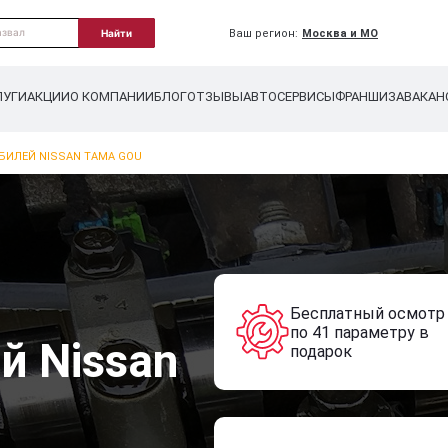
Ваш регион:
Москва и МО
Найти
ЛУГИ
АКЦИИ
О КОМПАНИИ
БЛОГ
ОТЗЫВЫ
АВТОСЕРВИСЫ
ФРАНШИЗА
ВАКАН
БИЛЕЙ NISSAN TAMA GOU
Бесплатный осмотр
по 41 параметру в
й Nissan
подарок