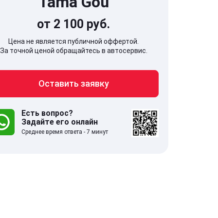
Tama Gou
от 2 100 руб.
Цена не является публичной оффертой.
За точной ценой обращайтесь в автосервис.
707, Московская обл,
141607, Москов
Оставить заявку
гопрудный г, Береговой проезд,
Волоколамское
 5
Есть вопрос?
Задайте его онлайн
.0
332 отзыва
5.0
Среднее время ответа - 7 минут
с 9:00-21:00
ставить заявку
Оставить зая