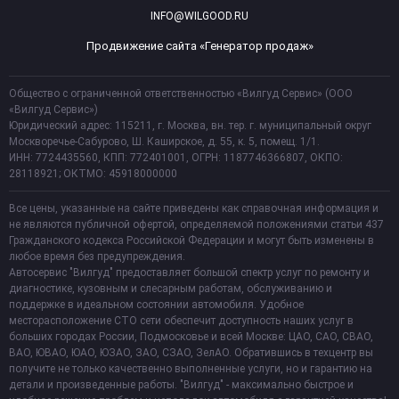
INFO@WILGOOD.RU
Продвижение сайта «Генератор продаж»
Общество с ограниченной ответственностью «Вилгуд Сервис» (ООО
«Вилгуд Сервис»)
Юридический адрес: 115211, г. Москва, вн. тер. г. муниципальный округ
Москворечье-Сабурово, Ш. Каширское, д. 55, к. 5, помещ. 1/1.
ИНН: 7724435560, КПП: 772401001, ОГРН: 1187746366807, ОКПО:
28118921; ОКТМО: 45918000000
Все цены, указанные на сайте приведены как справочная информация и
не являются публичной офертой, определяемой положениями статьи 437
Гражданского кодекса Российской Федерации и могут быть изменены в
любое время без предупреждения.
Автосервис "Вилгуд" предоставляет большой спектр услуг по ремонту и
диагностике, кузовным и слесарным работам, обслуживанию и
поддержке в идеальном состоянии автомобиля. Удобное
месторасположение СТО сети обеспечит доступность наших услуг в
больших городах России, Подмосковье и всей Москве: ЦАО, САО, СВАО,
ВАО, ЮВАО, ЮАО, ЮЗАО, ЗАО, СЗАО, ЗелАО. Обратившись в техцентр вы
получите не только качественно выполненные услуги, но и гарантию на
детали и произведенные работы. "Вилгуд" - максимально быстрое и