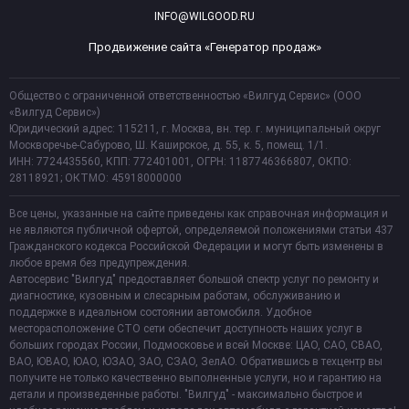
INFO@WILGOOD.RU
Продвижение сайта «Генератор продаж»
Общество с ограниченной ответственностью «Вилгуд Сервис» (ООО
«Вилгуд Сервис»)
Юридический адрес: 115211, г. Москва, вн. тер. г. муниципальный округ
Москворечье-Сабурово, Ш. Каширское, д. 55, к. 5, помещ. 1/1.
ИНН: 7724435560, КПП: 772401001, ОГРН: 1187746366807, ОКПО:
28118921; ОКТМО: 45918000000
Все цены, указанные на сайте приведены как справочная информация и
не являются публичной офертой, определяемой положениями статьи 437
Гражданского кодекса Российской Федерации и могут быть изменены в
любое время без предупреждения.
Автосервис "Вилгуд" предоставляет большой спектр услуг по ремонту и
диагностике, кузовным и слесарным работам, обслуживанию и
поддержке в идеальном состоянии автомобиля. Удобное
месторасположение СТО сети обеспечит доступность наших услуг в
больших городах России, Подмосковье и всей Москве: ЦАО, САО, СВАО,
ВАО, ЮВАО, ЮАО, ЮЗАО, ЗАО, СЗАО, ЗелАО. Обратившись в техцентр вы
получите не только качественно выполненные услуги, но и гарантию на
детали и произведенные работы. "Вилгуд" - максимально быстрое и