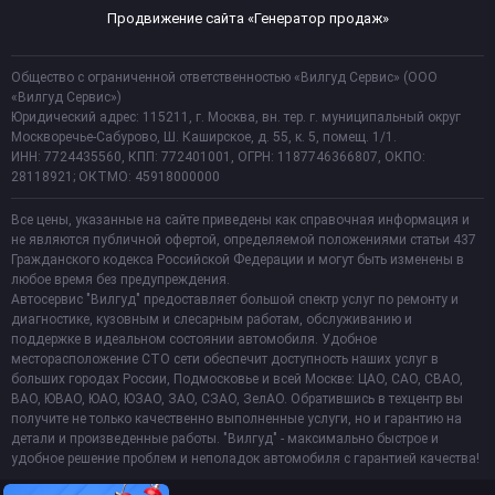
Продвижение сайта «Генератор продаж»
Общество с ограниченной ответственностью «Вилгуд Сервис» (ООО
«Вилгуд Сервис»)
Юридический адрес: 115211, г. Москва, вн. тер. г. муниципальный округ
Москворечье-Сабурово, Ш. Каширское, д. 55, к. 5, помещ. 1/1.
ИНН: 7724435560, КПП: 772401001, ОГРН: 1187746366807, ОКПО:
28118921; ОКТМО: 45918000000
Все цены, указанные на сайте приведены как справочная информация и
не являются публичной офертой, определяемой положениями статьи 437
Гражданского кодекса Российской Федерации и могут быть изменены в
любое время без предупреждения.
Автосервис "Вилгуд" предоставляет большой спектр услуг по ремонту и
диагностике, кузовным и слесарным работам, обслуживанию и
поддержке в идеальном состоянии автомобиля. Удобное
месторасположение СТО сети обеспечит доступность наших услуг в
больших городах России, Подмосковье и всей Москве: ЦАО, САО, СВАО,
ВАО, ЮВАО, ЮАО, ЮЗАО, ЗАО, СЗАО, ЗелАО. Обратившись в техцентр вы
получите не только качественно выполненные услуги, но и гарантию на
детали и произведенные работы. "Вилгуд" - максимально быстрое и
удобное решение проблем и неполадок автомобиля с гарантией качества!