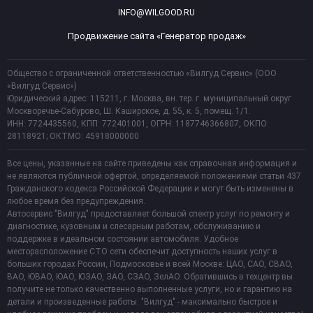
INFO@WILGOOD.RU
Продвижение сайта «Генератор продаж»
Общество с ограниченной ответственностью «Вилгуд Сервис» (ООО
«Вилгуд Сервис»)
Юридический адрес: 115211, г. Москва, вн. тер. г. муниципальный округ
Москворечье-Сабурово, Ш. Каширское, д. 55, к. 5, помещ. 1/1.
ИНН: 7724435560, КПП: 772401001, ОГРН: 1187746366807, ОКПО:
28118921; ОКТМО: 45918000000
Все цены, указанные на сайте приведены как справочная информация и
не являются публичной офертой, определяемой положениями статьи 437
Гражданского кодекса Российской Федерации и могут быть изменены в
любое время без предупреждения.
Автосервис "Вилгуд" предоставляет большой спектр услуг по ремонту и
диагностике, кузовным и слесарным работам, обслуживанию и
поддержке в идеальном состоянии автомобиля. Удобное
месторасположение СТО сети обеспечит доступность наших услуг в
больших городах России, Подмосковье и всей Москве: ЦАО, САО, СВАО,
ВАО, ЮВАО, ЮАО, ЮЗАО, ЗАО, СЗАО, ЗелАО. Обратившись в техцентр вы
получите не только качественно выполненные услуги, но и гарантию на
детали и произведенные работы. "Вилгуд" - максимально быстрое и