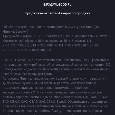
INFO@WILGOOD.RU
Продвижение сайта «Генератор продаж»
Общество с ограниченной ответственностью «Вилгуд Сервис» (ООО
«Вилгуд Сервис»)
Юридический адрес: 115211, г. Москва, вн. тер. г. муниципальный округ
Москворечье-Сабурово, Ш. Каширское, д. 55, к. 5, помещ. 1/1.
ИНН: 7724435560, КПП: 772401001, ОГРН: 1187746366807, ОКПО:
28118921; ОКТМО: 45918000000
Все цены, указанные на сайте приведены как справочная информация и
не являются публичной офертой, определяемой положениями статьи 437
Гражданского кодекса Российской Федерации и могут быть изменены в
любое время без предупреждения.
Автосервис "Вилгуд" предоставляет большой спектр услуг по ремонту и
диагностике, кузовным и слесарным работам, обслуживанию и
поддержке в идеальном состоянии автомобиля. Удобное
месторасположение СТО сети обеспечит доступность наших услуг в
больших городах России, Подмосковье и всей Москве: ЦАО, САО, СВАО,
ВАО, ЮВАО, ЮАО, ЮЗАО, ЗАО, СЗАО, ЗелАО. Обратившись в техцентр вы
получите не только качественно выполненные услуги, но и гарантию на
детали и произведенные работы. "Вилгуд" - максимально быстрое и