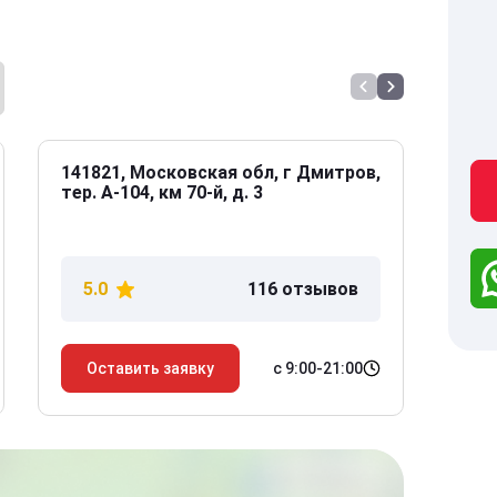
141821, Московская обл, г Дмитров,
141
тер. А-104, км 70-й, д. 3
Дол
дом
5.0
116 отзывов
5
с 9:00-21:00
Оставить заявку
О