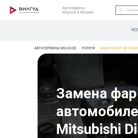
Автосервисы
Wilgood в Москве
УС
АВТОСЕРВИСЫ WILGOOD
УСЛУГИ
ЗАМЕНА ФАР АВТОМОБ
Замена фар
автомобил
Mitsubishi D