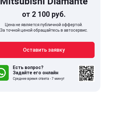
Mitsubishi Diamante
от 2 100 руб.
Цена не является публичной оффертой.
За точной ценой обращайтесь в автосервис.
707, Московская обл,
141607, Москов
Оставить заявку
гопрудный г, Береговой проезд,
Волоколамское
 5
Есть вопрос?
Задайте его онлайн
.0
332 отзыва
5.0
Среднее время ответа - 7 минут
с 9:00-21:00
ставить заявку
Оставить зая