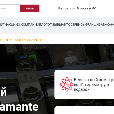
Ваш регион:
Москва и МО
Найти
ЛУГИ
АКЦИИ
О КОМПАНИИ
БЛОГ
ОТЗЫВЫ
АВТОСЕРВИСЫ
ФРАНШИЗА
ВАКАН
ИЛЕЙ MITSUBISHI DIAMANTE
Бесплатный осмотр
по 41 параметру в
ей
подарок
iamante