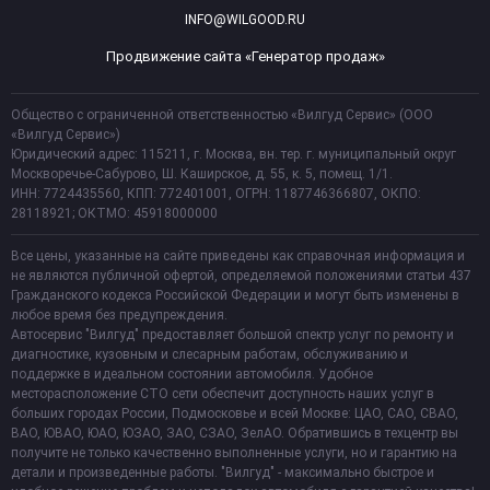
INFO@WILGOOD.RU
Продвижение сайта «Генератор продаж»
Общество с ограниченной ответственностью «Вилгуд Сервис» (ООО
«Вилгуд Сервис»)
Юридический адрес: 115211, г. Москва, вн. тер. г. муниципальный округ
Москворечье-Сабурово, Ш. Каширское, д. 55, к. 5, помещ. 1/1.
ИНН: 7724435560, КПП: 772401001, ОГРН: 1187746366807, ОКПО:
28118921; ОКТМО: 45918000000
Все цены, указанные на сайте приведены как справочная информация и
не являются публичной офертой, определяемой положениями статьи 437
Гражданского кодекса Российской Федерации и могут быть изменены в
любое время без предупреждения.
Автосервис "Вилгуд" предоставляет большой спектр услуг по ремонту и
диагностике, кузовным и слесарным работам, обслуживанию и
поддержке в идеальном состоянии автомобиля. Удобное
месторасположение СТО сети обеспечит доступность наших услуг в
больших городах России, Подмосковье и всей Москве: ЦАО, САО, СВАО,
ВАО, ЮВАО, ЮАО, ЮЗАО, ЗАО, СЗАО, ЗелАО. Обратившись в техцентр вы
получите не только качественно выполненные услуги, но и гарантию на
детали и произведенные работы. "Вилгуд" - максимально быстрое и