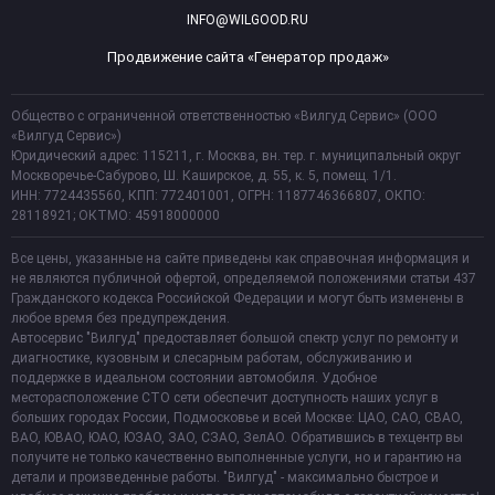
INFO@WILGOOD.RU
Продвижение сайта «Генератор продаж»
Общество с ограниченной ответственностью «Вилгуд Сервис» (ООО
«Вилгуд Сервис»)
Юридический адрес: 115211, г. Москва, вн. тер. г. муниципальный округ
Москворечье-Сабурово, Ш. Каширское, д. 55, к. 5, помещ. 1/1.
ИНН: 7724435560, КПП: 772401001, ОГРН: 1187746366807, ОКПО:
28118921; ОКТМО: 45918000000
Все цены, указанные на сайте приведены как справочная информация и
не являются публичной офертой, определяемой положениями статьи 437
Гражданского кодекса Российской Федерации и могут быть изменены в
любое время без предупреждения.
Автосервис "Вилгуд" предоставляет большой спектр услуг по ремонту и
диагностике, кузовным и слесарным работам, обслуживанию и
поддержке в идеальном состоянии автомобиля. Удобное
месторасположение СТО сети обеспечит доступность наших услуг в
больших городах России, Подмосковье и всей Москве: ЦАО, САО, СВАО,
ВАО, ЮВАО, ЮАО, ЮЗАО, ЗАО, СЗАО, ЗелАО. Обратившись в техцентр вы
получите не только качественно выполненные услуги, но и гарантию на
детали и произведенные работы. "Вилгуд" - максимально быстрое и