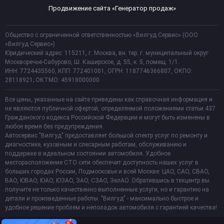
Продвижение сайта «Генератор продаж»
Общество с ограниченной ответственностью «Вилгуд Сервис» (ООО
«Вилгуд Сервис»)
Юридический адрес: 115211, г. Москва, вн. тер. г. муниципальный округ
Москворечье-Сабурово, Ш. Каширское, д. 55, к. 5, помещ. 1/1.
ИНН: 7724435560, КПП: 772401001, ОГРН: 1187746366807, ОКПО:
28118921; ОКТМО: 45918000000
Все цены, указанные на сайте приведены как справочная информация и
не являются публичной офертой, определяемой положениями статьи 437
Гражданского кодекса Российской Федерации и могут быть изменены в
любое время без предупреждения.
Автосервис "Вилгуд" предоставляет большой спектр услуг по ремонту и
диагностике, кузовным и слесарным работам, обслуживанию и
поддержке в идеальном состоянии автомобиля. Удобное
месторасположение СТО сети обеспечит доступность наших услуг в
больших городах России, Подмосковье и всей Москве: ЦАО, САО, СВАО,
ВАО, ЮВАО, ЮАО, ЮЗАО, ЗАО, СЗАО, ЗелАО. Обратившись в техцентр вы
получите не только качественно выполненные услуги, но и гарантию на
детали и произведенные работы. "Вилгуд" - максимально быстрое и
удобное решение проблем и неполадок автомобиля с гарантией качества!