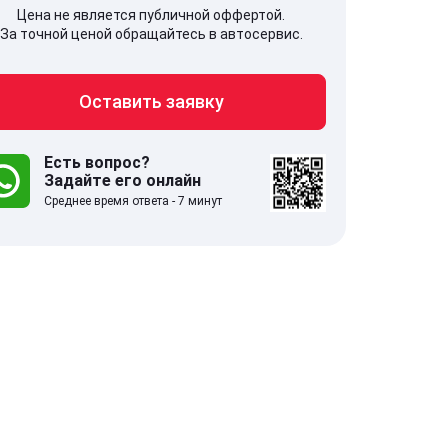
Цена не является публичной оффертой.
За точной ценой обращайтесь в автосервис.
Оставить заявку
707, Московская обл,
141607, Москов
гопрудный г, Береговой проезд,
Волоколамское
 5
Есть вопрос?
Задайте его онлайн
Среднее время ответа - 7 минут
.0
332 отзыва
5.0
с 9:00-21:00
ставить заявку
Оставить зая