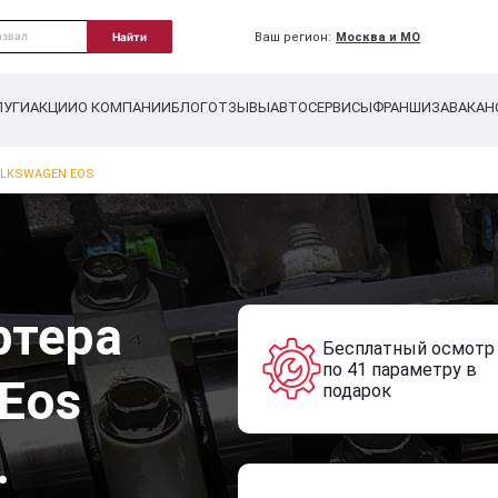
Ваш регион:
Москва и МО
Найти
ЛУГИ
АКЦИИ
О КОМПАНИИ
БЛОГ
ОТЗЫВЫ
АВТОСЕРВИСЫ
ФРАНШИЗА
ВАКАН
OLKSWAGEN EOS
ртера
Бесплатный осмотр
по 41 параметру в
 Eos
подарок
.