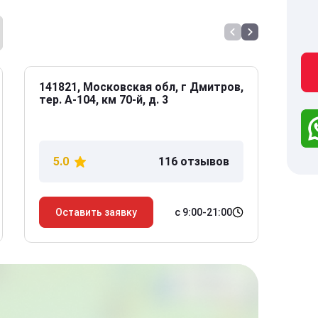
141821, Московская обл, г Дмитров,
141
тер. А-104, км 70-й, д. 3
Дол
дом
5.0
116 отзывов
5
с 9:00-21:00
Оставить заявку
О