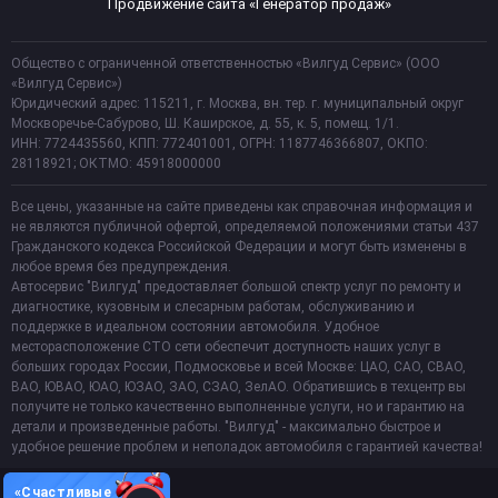
Продвижение сайта «Генератор продаж»
Общество с ограниченной ответственностью «Вилгуд Сервис» (ООО
«Вилгуд Сервис»)
Юридический адрес: 115211, г. Москва, вн. тер. г. муниципальный округ
Москворечье-Сабурово, Ш. Каширское, д. 55, к. 5, помещ. 1/1.
ИНН: 7724435560, КПП: 772401001, ОГРН: 1187746366807, ОКПО:
28118921; ОКТМО: 45918000000
Все цены, указанные на сайте приведены как справочная информация и
не являются публичной офертой, определяемой положениями статьи 437
Гражданского кодекса Российской Федерации и могут быть изменены в
любое время без предупреждения.
Автосервис "Вилгуд" предоставляет большой спектр услуг по ремонту и
диагностике, кузовным и слесарным работам, обслуживанию и
поддержке в идеальном состоянии автомобиля. Удобное
месторасположение СТО сети обеспечит доступность наших услуг в
больших городах России, Подмосковье и всей Москве: ЦАО, САО, СВАО,
ВАО, ЮВАО, ЮАО, ЮЗАО, ЗАО, СЗАО, ЗелАО. Обратившись в техцентр вы
получите не только качественно выполненные услуги, но и гарантию на
детали и произведенные работы. "Вилгуд" - максимально быстрое и
удобное решение проблем и неполадок автомобиля с гарантией качества!
«Счастливые