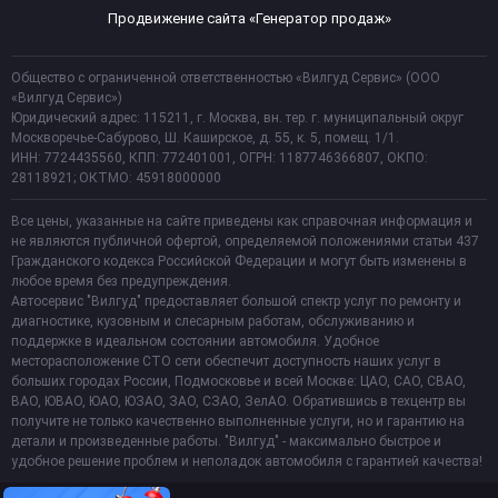
Продвижение сайта «Генератор продаж»
Общество с ограниченной ответственностью «Вилгуд Сервис» (ООО
«Вилгуд Сервис»)
Юридический адрес: 115211, г. Москва, вн. тер. г. муниципальный округ
Москворечье-Сабурово, Ш. Каширское, д. 55, к. 5, помещ. 1/1.
ИНН: 7724435560, КПП: 772401001, ОГРН: 1187746366807, ОКПО:
28118921; ОКТМО: 45918000000
Все цены, указанные на сайте приведены как справочная информация и
не являются публичной офертой, определяемой положениями статьи 437
Гражданского кодекса Российской Федерации и могут быть изменены в
любое время без предупреждения.
Автосервис "Вилгуд" предоставляет большой спектр услуг по ремонту и
диагностике, кузовным и слесарным работам, обслуживанию и
поддержке в идеальном состоянии автомобиля. Удобное
месторасположение СТО сети обеспечит доступность наших услуг в
больших городах России, Подмосковье и всей Москве: ЦАО, САО, СВАО,
ВАО, ЮВАО, ЮАО, ЮЗАО, ЗАО, СЗАО, ЗелАО. Обратившись в техцентр вы
получите не только качественно выполненные услуги, но и гарантию на
детали и произведенные работы. "Вилгуд" - максимально быстрое и
удобное решение проблем и неполадок автомобиля с гарантией качества!