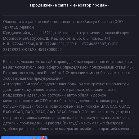
Продвижение сайта «Генератор продаж»
Общество с ограниченной ответственностью «Вилгуд Сервис» (ООО
«Вилгуд Сервис»)
Юридический адрес: 115211, г. Москва, вн. тер. г. муниципальный округ
Москворечье-Сабурово, Ш. Каширское, д. 55, к. 5, помещ. 1/1.
ИНН: 7724435560, КПП: 772401001, ОГРН: 1187746366807, ОКПО:
28118921; ОКТМО: 45918000000
Все цены, указанные на сайте приведены как справочная информация и
не являются публичной офертой, определяемой положениями статьи 437
Гражданского кодекса Российской Федерации и могут быть изменены в
любое время без предупреждения.
Автосервис "Вилгуд" предоставляет большой спектр услуг по ремонту и
диагностике, кузовным и слесарным работам, обслуживанию и
поддержке в идеальном состоянии автомобиля. Удобное
месторасположение СТО сети обеспечит доступность наших услуг в
больших городах России, Подмосковье и всей Москве: ЦАО, САО, СВАО,
ВАО, ЮВАО, ЮАО, ЮЗАО, ЗАО, СЗАО, ЗелАО. Обратившись в техцентр вы
получите не только качественно выполненные услуги, но и гарантию на
детали и произведенные работы. "Вилгуд" - максимально быстрое и
удобное решение проблем и неполадок автомобиля с гарантией качества!