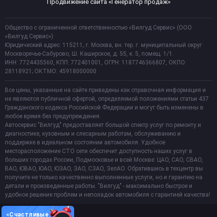
Продвижение сайта «Генератор продаж»
Общество с ограниченной ответственностью «Вилгуд Сервис» (ООО
«Вилгуд Сервис»)
Юридический адрес: 115211, г. Москва, вн. тер. г. муниципальный округ
Москворечье-Сабурово, Ш. Каширское, д. 55, к. 5, помещ. 1/1.
ИНН: 7724435560, КПП: 772401001, ОГРН: 1187746366807, ОКПО:
28118921; ОКТМО: 45918000000
Все цены, указанные на сайте приведены как справочная информация и
не являются публичной офертой, определяемой положениями статьи 437
Гражданского кодекса Российской Федерации и могут быть изменены в
любое время без предупреждения.
Автосервис "Вилгуд" предоставляет большой спектр услуг по ремонту и
диагностике, кузовным и слесарным работам, обслуживанию и
поддержке в идеальном состоянии автомобиля. Удобное
месторасположение СТО сети обеспечит доступность наших услуг в
больших городах России, Подмосковье и всей Москве: ЦАО, САО, СВАО,
ВАО, ЮВАО, ЮАО, ЮЗАО, ЗАО, СЗАО, ЗелАО. Обратившись в техцентр вы
получите не только качественно выполненные услуги, но и гарантию на
детали и произведенные работы. "Вилгуд" - максимально быстрое и
удобное решение проблем и неполадок автомобиля с гарантией качества!
«Счастливые