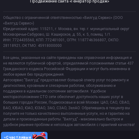
Продвижение сайта «Генератор продаж»
Общество с ограниченной ответственностью «Вилгуд Сервис» (ООО
«Вилгуд Сервис»)
Юридический адрес: 115211, г. Москва, вн. тер. г. муниципальный округ
Москворечье-Сабурово, Ш. Каширское, д. 55, к. 5, помещ. 1/1.
ИНН: 7724435560, КПП: 772401001, ОГРН: 1187746366807, ОКПО:
28118921; ОКТМО: 45918000000
Все цены, указанные на сайте приведены как справочная информация и
не являются публичной офертой, определяемой положениями статьи 437
Гражданского кодекса Российской Федерации и могут быть изменены в
любое время без предупреждения.
Автосервис "Вилгуд" предоставляет большой спектр услуг по ремонту и
диагностике, кузовным и слесарным работам, обслуживанию и
поддержке в идеальном состоянии автомобиля. Удобное
месторасположение СТО сети обеспечит доступность наших услуг в
больших городах России, Подмосковье и всей Москве: ЦАО, САО, СВАО,
ВАО, ЮВАО, ЮАО, ЮЗАО, ЗАО, СЗАО, ЗелАО. Обратившись в техцентр вы
получите не только качественно выполненные услуги, но и гарантию на
детали и произведенные работы. "Вилгуд" - максимально быстрое и
удобное решение проблем и неполадок автомобиля с гарантией качества!
«Счастливые