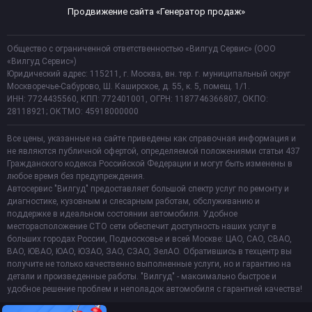
Продвижение сайта «Генератор продаж»
Общество с ограниченной ответственностью «Вилгуд Сервис» (ООО
«Вилгуд Сервис»)
Юридический адрес: 115211, г. Москва, вн. тер. г. муниципальный округ
Москворечье-Сабурово, Ш. Каширское, д. 55, к. 5, помещ. 1/1.
ИНН: 7724435560, КПП: 772401001, ОГРН: 1187746366807, ОКПО:
28118921; ОКТМО: 45918000000
Все цены, указанные на сайте приведены как справочная информация и
не являются публичной офертой, определяемой положениями статьи 437
Гражданского кодекса Российской Федерации и могут быть изменены в
любое время без предупреждения.
Автосервис "Вилгуд" предоставляет большой спектр услуг по ремонту и
диагностике, кузовным и слесарным работам, обслуживанию и
поддержке в идеальном состоянии автомобиля. Удобное
месторасположение СТО сети обеспечит доступность наших услуг в
больших городах России, Подмосковье и всей Москве: ЦАО, САО, СВАО,
ВАО, ЮВАО, ЮАО, ЮЗАО, ЗАО, СЗАО, ЗелАО. Обратившись в техцентр вы
получите не только качественно выполненные услуги, но и гарантию на
детали и произведенные работы. "Вилгуд" - максимально быстрое и
удобное решение проблем и неполадок автомобиля с гарантией качества!