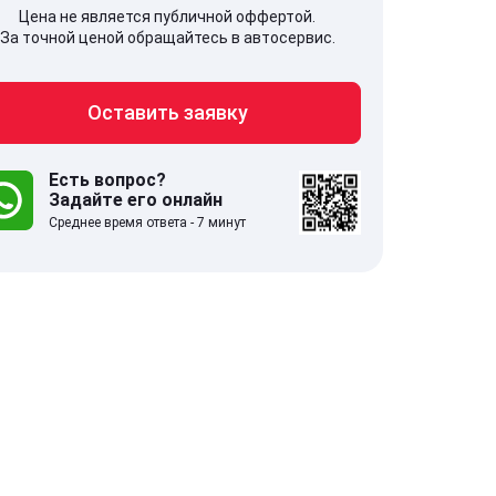
Цена не является публичной оффертой.
За точной ценой обращайтесь в автосервис.
Оставить заявку
707, Московская обл,
141607, Москов
гопрудный г, Береговой проезд,
Волоколамское
 5
Есть вопрос?
Задайте его онлайн
Среднее время ответа - 7 минут
.0
332 отзыва
5.0
с 9:00-21:00
ставить заявку
Оставить зая