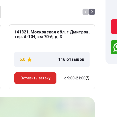
141821, Московская обл, г Дмитров,
141
тер. А-104, км 70-й, д. 3
Дол
дом
5.0
116 отзывов
5
с 9:00-21:00
Оставить заявку
О