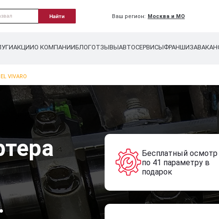
Ваш регион:
Москва и МО
Найти
ЛУГИ
АКЦИИ
О КОМПАНИИ
БЛОГ
ОТЗЫВЫ
АВТОСЕРВИСЫ
ФРАНШИЗА
ВАКАН
EL VIVARO
ртера
Бесплатный осмотр
по 41 параметру в
подарок
.