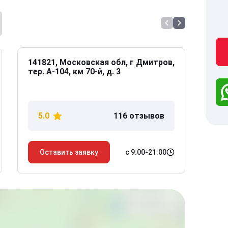
141821, Московская обл, г Дмитров,
141
тер. А-104, км 70-й, д. 3
Дол
дом
5.0
116 отзывов
5
с 9:00-21:00
Оставить заявку
О