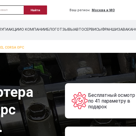
Ваш регион:
Москва и МО
Найти
ЛУГИ
АКЦИИ
О КОМПАНИИ
БЛОГ
ОТЗЫВЫ
АВТОСЕРВИСЫ
ФРАНШИЗА
ВАКАН
EL CORSA OPC
ртера
Бесплатный осмотр
по 41 параметру в
Opc
подарок
.