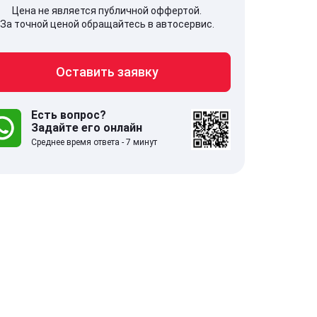
Цена не является публичной оффертой.
За точной ценой обращайтесь в автосервис.
Оставить заявку
707, Московская обл,
141607, Москов
гопрудный г, Береговой проезд,
Волоколамское
 5
Есть вопрос?
Задайте его онлайн
Среднее время ответа - 7 минут
.0
332 отзыва
5.0
с 9:00-21:00
ставить заявку
Оставить зая