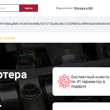
Ваш регион:
Москва и МО
Найти
ЛУГИ
АКЦИИ
О КОМПАНИИ
БЛОГ
ОТЗЫВЫ
АВТОСЕРВИСЫ
ФРАНШИЗА
ВАКАН
EL ASCONA
ртера
Бесплатный осмотр
по 41 параметру в
подарок
.