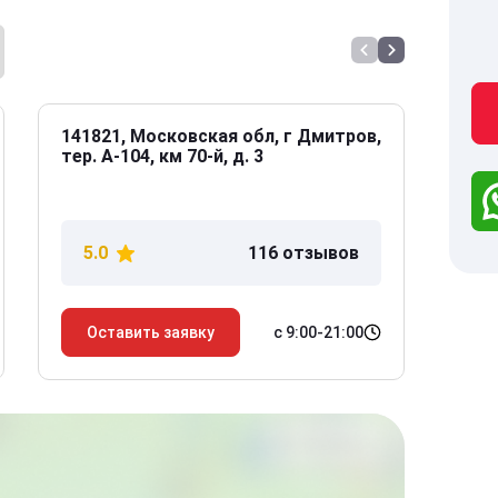
141821, Московская обл, г Дмитров,
141
тер. А-104, км 70-й, д. 3
Дол
дом
5.0
116 отзывов
5
с 9:00-21:00
Оставить заявку
О