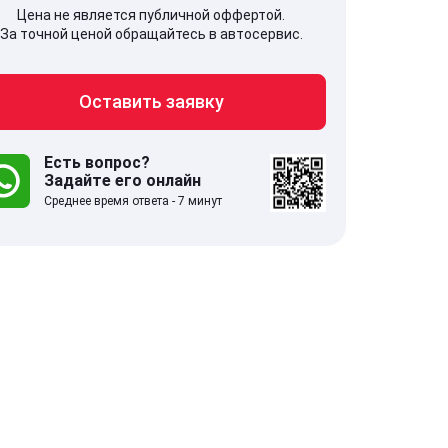
Цена не является публичной оффертой.
За точной ценой обращайтесь в автосервис.
Оставить заявку
707, Московская обл,
141607, Москов
гопрудный г, Береговой проезд,
Волоколамское
 5
Есть вопрос?
Задайте его онлайн
Среднее время ответа - 7 минут
.0
332 отзыва
5.0
с 9:00-21:00
ставить заявку
Оставить зая