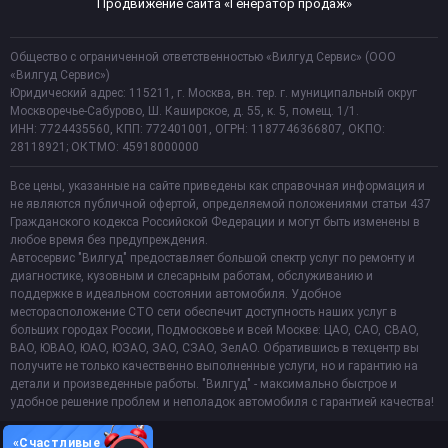
Продвижение сайта «Генератор продаж»
Общество с ограниченной ответственностью «Вилгуд Сервис» (ООО
«Вилгуд Сервис»)
Юридический адрес: 115211, г. Москва, вн. тер. г. муниципальный округ
Москворечье-Сабурово, Ш. Каширское, д. 55, к. 5, помещ. 1/1.
ИНН: 7724435560, КПП: 772401001, ОГРН: 1187746366807, ОКПО:
28118921; ОКТМО: 45918000000
Все цены, указанные на сайте приведены как справочная информация и
не являются публичной офертой, определяемой положениями статьи 437
Гражданского кодекса Российской Федерации и могут быть изменены в
любое время без предупреждения.
Автосервис "Вилгуд" предоставляет большой спектр услуг по ремонту и
диагностике, кузовным и слесарным работам, обслуживанию и
поддержке в идеальном состоянии автомобиля. Удобное
месторасположение СТО сети обеспечит доступность наших услуг в
больших городах России, Подмосковье и всей Москве: ЦАО, САО, СВАО,
ВАО, ЮВАО, ЮАО, ЮЗАО, ЗАО, СЗАО, ЗелАО. Обратившись в техцентр вы
получите не только качественно выполненные услуги, но и гарантию на
детали и произведенные работы. "Вилгуд" - максимально быстрое и
удобное решение проблем и неполадок автомобиля с гарантией качества!
«Счастливые