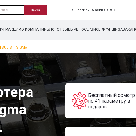
Ваш регион:
Москва и МО
Найти
ЛУГИ
АКЦИИ
О КОМПАНИИ
БЛОГ
ОТЗЫВЫ
АВТОСЕРВИСЫ
ФРАНШИЗА
ВАКАН
TSUBISHI SIGMA
ртера
Бесплатный осмотр
по 41 параметру в
igma
подарок
.