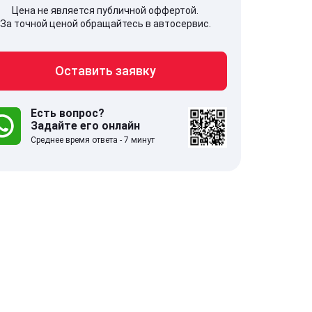
Цена не является публичной оффертой.
За точной ценой обращайтесь в автосервис.
Оставить заявку
707, Московская обл,
141607, Москов
гопрудный г, Береговой проезд,
Волоколамское
 5
Есть вопрос?
Задайте его онлайн
Среднее время ответа - 7 минут
.0
332 отзыва
5.0
с 9:00-21:00
ставить заявку
Оставить зая