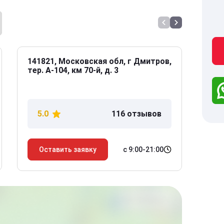
141821, Московская обл, г Дмитров,
141
тер. А-104, км 70-й, д. 3
Дол
дом
5.0
116 отзывов
5
с 9:00-21:00
Оставить заявку
О