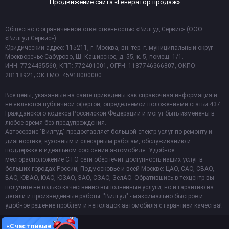
Продвижение сайта «Генератор продаж»
Общество с ограниченной ответственностью «Вилгуд Сервис» (ООО
«Вилгуд Сервис»)
Юридический адрес: 115211, г. Москва, вн. тер. г. муниципальный округ
Москворечье-Сабурово, Ш. Каширское, д. 55, к. 5, помещ. 1/1.
ИНН: 7724435560, КПП: 772401001, ОГРН: 1187746366807, ОКПО:
28118921; ОКТМО: 45918000000
Все цены, указанные на сайте приведены как справочная информация и
не являются публичной офертой, определяемой положениями статьи 437
Гражданского кодекса Российской Федерации и могут быть изменены в
любое время без предупреждения.
Автосервис "Вилгуд" предоставляет большой спектр услуг по ремонту и
диагностике, кузовным и слесарным работам, обслуживанию и
поддержке в идеальном состоянии автомобиля. Удобное
месторасположение СТО сети обеспечит доступность наших услуг в
больших городах России, Подмосковье и всей Москве: ЦАО, САО, СВАО,
ВАО, ЮВАО, ЮАО, ЮЗАО, ЗАО, СЗАО, ЗелАО. Обратившись в техцентр вы
получите не только качественно выполненные услуги, но и гарантию на
детали и произведенные работы. "Вилгуд" - максимально быстрое и
удобное решение проблем и неполадок автомобиля с гарантией качества!
«Счастливые