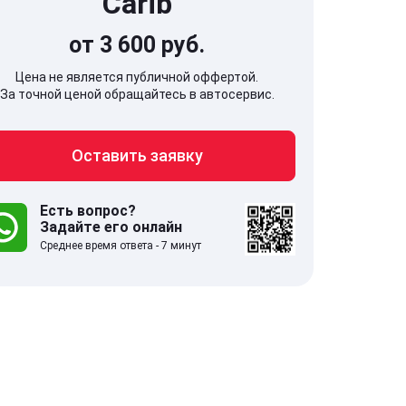
Carib
от 3 600 руб.
Цена не является публичной оффертой.
За точной ценой обращайтесь в автосервис.
707, Московская обл,
141607, Москов
Оставить заявку
гопрудный г, Береговой проезд,
Волоколамское
 5
Есть вопрос?
Задайте его онлайн
.0
332 отзыва
5.0
Среднее время ответа - 7 минут
с 9:00-21:00
ставить заявку
Оставить зая