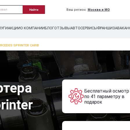
Ваш регион:
Москва и МО
Найти
ЛУГИ
АКЦИИ
О КОМПАНИИ
БЛОГ
ОТЗЫВЫ
АВТОСЕРВИСЫ
ФРАНШИЗА
ВАКАН
RCEDES SPRINTER CARIB
ртера
Бесплатный осмотр
по 41 параметру в
rinter
подарок