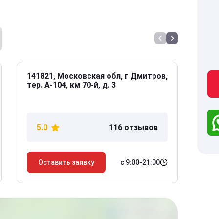
141821, Московская обл, г Дмитров,
141
тер. А-104, км 70-й, д. 3
Дол
дом
5.0
116 отзывов
5
с 9:00-21:00
Оставить заявку
О