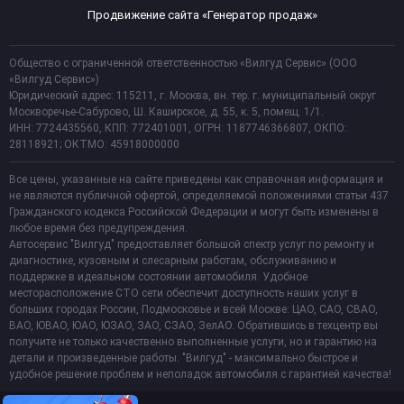
Продвижение сайта «Генератор продаж»
Общество с ограниченной ответственностью «Вилгуд Сервис» (ООО
«Вилгуд Сервис»)
Юридический адрес: 115211, г. Москва, вн. тер. г. муниципальный округ
Москворечье-Сабурово, Ш. Каширское, д. 55, к. 5, помещ. 1/1.
ИНН: 7724435560, КПП: 772401001, ОГРН: 1187746366807, ОКПО:
28118921; ОКТМО: 45918000000
Все цены, указанные на сайте приведены как справочная информация и
не являются публичной офертой, определяемой положениями статьи 437
Гражданского кодекса Российской Федерации и могут быть изменены в
любое время без предупреждения.
Автосервис "Вилгуд" предоставляет большой спектр услуг по ремонту и
диагностике, кузовным и слесарным работам, обслуживанию и
поддержке в идеальном состоянии автомобиля. Удобное
месторасположение СТО сети обеспечит доступность наших услуг в
больших городах России, Подмосковье и всей Москве: ЦАО, САО, СВАО,
ВАО, ЮВАО, ЮАО, ЮЗАО, ЗАО, СЗАО, ЗелАО. Обратившись в техцентр вы
получите не только качественно выполненные услуги, но и гарантию на
детали и произведенные работы. "Вилгуд" - максимально быстрое и
удобное решение проблем и неполадок автомобиля с гарантией качества!