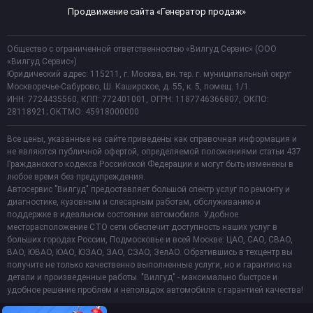
Продвижение сайта «Генератор продаж»
Общество с ограниченной ответственностью «Вилгуд Сервис» (ООО
«Вилгуд Сервис»)
Юридический адрес: 115211, г. Москва, вн. тер. г. муниципальный округ
Москворечье-Сабурово, Ш. Каширское, д. 55, к. 5, помещ. 1/1.
ИНН: 7724435560, КПП: 772401001, ОГРН: 1187746366807, ОКПО:
28118921; ОКТМО: 45918000000
Все цены, указанные на сайте приведены как справочная информация и
не являются публичной офертой, определяемой положениями статьи 437
Гражданского кодекса Российской Федерации и могут быть изменены в
любое время без предупреждения.
Автосервис "Вилгуд" предоставляет большой спектр услуг по ремонту и
диагностике, кузовным и слесарным работам, обслуживанию и
поддержке в идеальном состоянии автомобиля. Удобное
месторасположение СТО сети обеспечит доступность наших услуг в
больших городах России, Подмосковье и всей Москве: ЦАО, САО, СВАО,
ВАО, ЮВАО, ЮАО, ЮЗАО, ЗАО, СЗАО, ЗелАО. Обратившись в техцентр вы
получите не только качественно выполненные услуги, но и гарантию на
детали и произведенные работы. "Вилгуд" - максимально быстрое и
удобное решение проблем и неполадок автомобиля с гарантией качества!