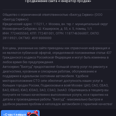
Продвижение сайта «Генератор продаж»
Общество с ограниченной ответственностью «Вилгуд Сервис» (ООО
«Вилгуд Сервис»)
Юридический адрес: 115211, г. Москва, вн. тер. г. муниципальный округ
Москворечье-Сабурово, Ш. Каширское, д. 55, к. 5, помещ. 1/1.
ИНН: 7724435560, КПП: 772401001, ОГРН: 1187746366807, ОКПО:
28118921; ОКТМО: 45918000000
Все цены, указанные на сайте приведены как справочная информация и
не являются публичной офертой, определяемой положениями статьи 437
Гражданского кодекса Российской Федерации и могут быть изменены в
любое время без предупреждения.
Автосервис "Вилгуд" предоставляет большой спектр услуг по ремонту и
диагностике, кузовным и слесарным работам, обслуживанию и
поддержке в идеальном состоянии автомобиля. Удобное
месторасположение СТО сети обеспечит доступность наших услуг в
больших городах России, Подмосковье и всей Москве: ЦАО, САО, СВАО,
ВАО, ЮВАО, ЮАО, ЮЗАО, ЗАО, СЗАО, ЗелАО. Обратившись в техцентр вы
получите не только качественно выполненные услуги, но и гарантию на
детали и произведенные работы. "Вилгуд" - максимально быстрое и
удобное решение проблем и неполадок автомобиля с гарантией качества!
«Счастливые