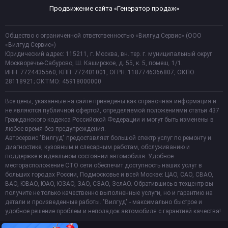
Продвижение сайта «Генератор продаж»
Общество с ограниченной ответственностью «Вилгуд Сервис» (ООО
«Вилгуд Сервис»)
Юридический адрес: 115211, г. Москва, вн. тер. г. муниципальный округ
Москворечье-Сабурово, Ш. Каширское, д. 55, к. 5, помещ. 1/1.
ИНН: 7724435560, КПП: 772401001, ОГРН: 1187746366807, ОКПО:
28118921; ОКТМО: 45918000000
Все цены, указанные на сайте приведены как справочная информация и
не являются публичной офертой, определяемой положениями статьи 437
Гражданского кодекса Российской Федерации и могут быть изменены в
любое время без предупреждения.
Автосервис "Вилгуд" предоставляет большой спектр услуг по ремонту и
диагностике, кузовным и слесарным работам, обслуживанию и
поддержке в идеальном состоянии автомобиля. Удобное
месторасположение СТО сети обеспечит доступность наших услуг в
больших городах России, Подмосковье и всей Москве: ЦАО, САО, СВАО,
ВАО, ЮВАО, ЮАО, ЮЗАО, ЗАО, СЗАО, ЗелАО. Обратившись в техцентр вы
получите не только качественно выполненные услуги, но и гарантию на
детали и произведенные работы. "Вилгуд" - максимально быстрое и
удобное решение проблем и неполадок автомобиля с гарантией качества!