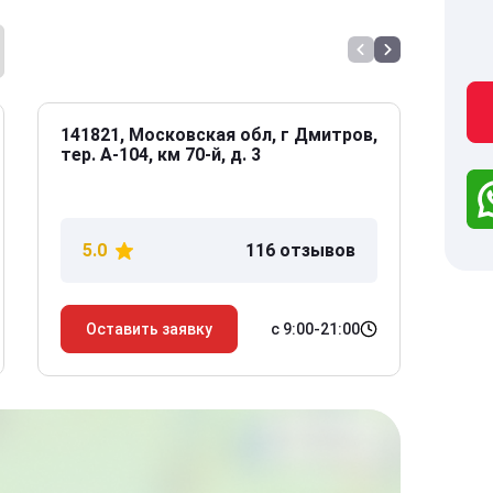
141821, Московская обл, г Дмитров,
141
тер. А-104, км 70-й, д. 3
Дол
дом
5.0
116 отзывов
5
с 9:00-21:00
Оставить заявку
О