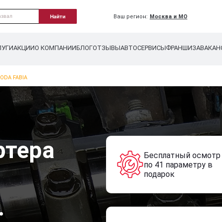
Ваш регион:
Москва и МО
Найти
ЛУГИ
АКЦИИ
О КОМПАНИИ
БЛОГ
ОТЗЫВЫ
АВТОСЕРВИСЫ
ФРАНШИЗА
ВАКАН
ODA FABIA
ртера
Бесплатный осмотр
по 41 параметру в
подарок
.