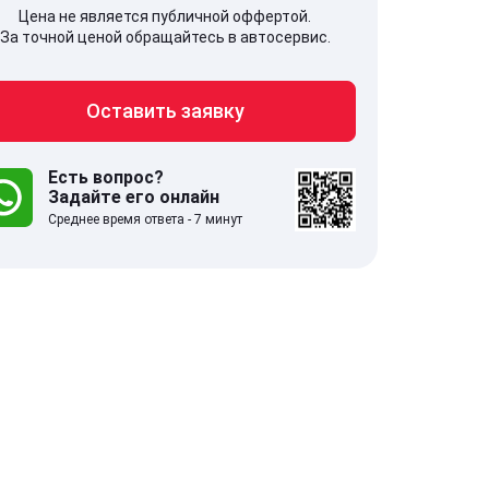
Цена не является публичной оффертой.
За точной ценой обращайтесь в автосервис.
Оставить заявку
707, Московская обл,
141607, Москов
гопрудный г, Береговой проезд,
Волоколамское
 5
Есть вопрос?
Задайте его онлайн
Среднее время ответа - 7 минут
.0
332 отзыва
5.0
с 9:00-21:00
ставить заявку
Оставить зая