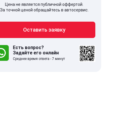
Цена не является публичной оффертой.
За точной ценой обращайтесь в автосервис.
Оставить заявку
707, Московская обл,
141607, Москов
гопрудный г, Береговой проезд,
Волоколамское
 5
Есть вопрос?
Задайте его онлайн
Среднее время ответа - 7 минут
.0
332 отзыва
5.0
с 9:00-21:00
ставить заявку
Оставить зая