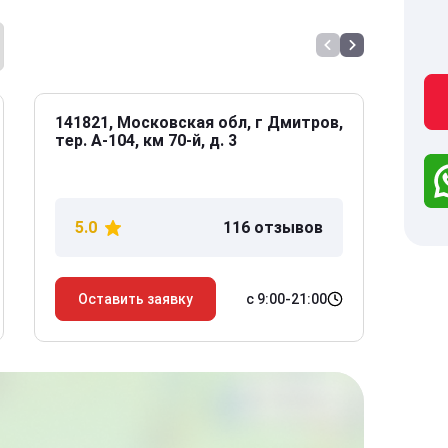
141821, Московская обл, г Дмитров,
141
тер. А-104, км 70-й, д. 3
Дол
дом
5.0
116 отзывов
5
с 9:00-21:00
Оставить заявку
О