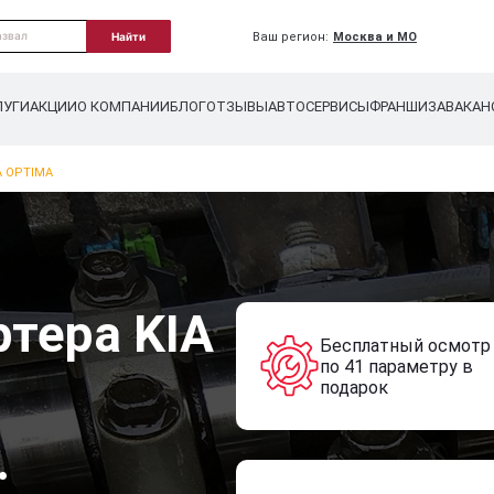
Ваш регион:
Москва и МО
Найти
ЛУГИ
АКЦИИ
О КОМПАНИИ
БЛОГ
ОТЗЫВЫ
АВТОСЕРВИСЫ
ФРАНШИЗА
ВАКАН
A OPTIMA
ртера KIA
Бесплатный осмотр
по 41 параметру в
подарок
.