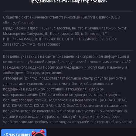
Продвижение сайта «Генератор продаж»
Общество с ограниченной ответственностью «Вилгуд Сервис» (ООО
«Вилгуд Сервис»)
Юридический адрес: 115211, г. Москва, вн. тер. г. муниципальный округ
Москворечье-Сабурово, Ш. Каширское, д. 55, к. 5, помещ. 1/1.
ИНН: 7724435560, КПП: 772401001, ОГРН: 1187746366807, ОКПО:
28118921; ОКТМО: 45918000000
Все цены, указанные на сайте приведены как справочная информация и
не являются публичной офертой, определяемой положениями статьи 437
Гражданского кодекса Российской Федерации и могут быть изменены в
любое время без предупреждения.
Автосервис "Вилгуд" предоставляет большой спектр услуг по ремонту и
диагностике, кузовным и слесарным работам, обслуживанию и
поддержке в идеальном состоянии автомобиля. Удобное
месторасположение СТО сети обеспечит доступность наших услуг в
больших городах России, Подмосковье и всей Москве: ЦАО, САО, СВАО,
ВАО, ЮВАО, ЮАО, ЮЗАО, ЗАО, СЗАО, ЗелАО. Обратившись в техцентр вы
получите не только качественно выполненные услуги, но и гарантию на
детали и произведенные работы. "Вилгуд" - максимально быстрое и
удобное решение проблем и неполадок автомобиля с гарантией качества!
«Счастливые