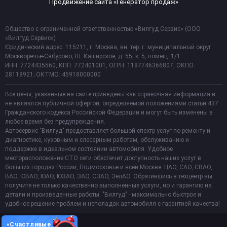
Продвижение сайта «Генератор продаж»
Общество с ограниченной ответственностью «Вилгуд Сервис» (ООО
«Вилгуд Сервис»)
Юридический адрес: 115211, г. Москва, вн. тер. г. муниципальный округ
Москворечье-Сабурово, Ш. Каширское, д. 55, к. 5, помещ. 1/1.
ИНН: 7724435560, КПП: 772401001, ОГРН: 1187746366807, ОКПО:
28118921; ОКТМО: 45918000000
Все цены, указанные на сайте приведены как справочная информация и
не являются публичной офертой, определяемой положениями статьи 437
Гражданского кодекса Российской Федерации и могут быть изменены в
любое время без предупреждения.
Автосервис "Вилгуд" предоставляет большой спектр услуг по ремонту и
диагностике, кузовным и слесарным работам, обслуживанию и
поддержке в идеальном состоянии автомобиля. Удобное
месторасположение СТО сети обеспечит доступность наших услуг в
больших городах России, Подмосковье и всей Москве: ЦАО, САО, СВАО,
ВАО, ЮВАО, ЮАО, ЮЗАО, ЗАО, СЗАО, ЗелАО. Обратившись в техцентр вы
получите не только качественно выполненные услуги, но и гарантию на
детали и произведенные работы. "Вилгуд" - максимально быстрое и
удобное решение проблем и неполадок автомобиля с гарантией качества!
«Счастливые