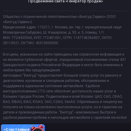
Продвижение сайта «Генератор продаж»
Общество с ограниченной ответственностью «Вилгуд Сервис» (ООО
«Вилгуд Сервис»)
Юридический адрес: 115211, г. Москва, вн. тер. г. муниципальный округ
Москворечье-Сабурово, Ш. Каширское, д. 55, к. 5, помещ. 1/1.
ИНН: 7724435560, КПП: 772401001, ОГРН: 1187746366807, ОКПО:
28118921; ОКТМО: 45918000000
Все цены, указанные на сайте приведены как справочная информация и
не являются публичной офертой, определяемой положениями статьи 437
Гражданского кодекса Российской Федерации и могут быть изменены в
любое время без предупреждения.
Автосервис "Вилгуд" предоставляет большой спектр услуг по ремонту и
диагностике, кузовным и слесарным работам, обслуживанию и
поддержке в идеальном состоянии автомобиля. Удобное
месторасположение СТО сети обеспечит доступность наших услуг в
больших городах России, Подмосковье и всей Москве: ЦАО, САО, СВАО,
ВАО, ЮВАО, ЮАО, ЮЗАО, ЗАО, СЗАО, ЗелАО. Обратившись в техцентр вы
получите не только качественно выполненные услуги, но и гарантию на
детали и произведенные работы. "Вилгуд" - максимально быстрое и
удобное решение проблем и неполадок автомобиля с гарантией качества!
«Счастливые