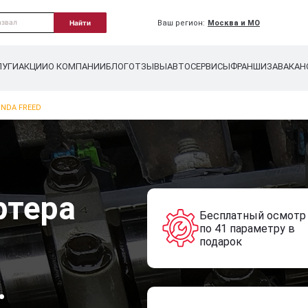
Ваш регион:
Москва и МО
Найти
ЛУГИ
АКЦИИ
О КОМПАНИИ
БЛОГ
ОТЗЫВЫ
АВТОСЕРВИСЫ
ФРАНШИЗА
ВАКАН
NDA FREED
ртера
Бесплатный осмотр
по 41 параметру в
подарок
.