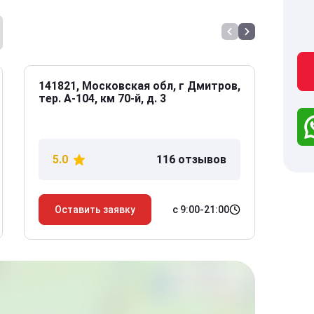
141821, Московская обл, г Дмитров,
141
тер. А-104, км 70-й, д. 3
Дол
дом
5.0
116 отзывов
5
с 9:00-21:00
Оставить заявку
О