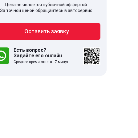
Цена не является публичной оффертой.
За точной ценой обращайтесь в автосервис.
Оставить заявку
707, Московская обл,
141607, Москов
гопрудный г, Береговой проезд,
Волоколамское
 5
Есть вопрос?
Задайте его онлайн
Среднее время ответа - 7 минут
.0
332 отзыва
5.0
с 9:00-21:00
ставить заявку
Оставить зая