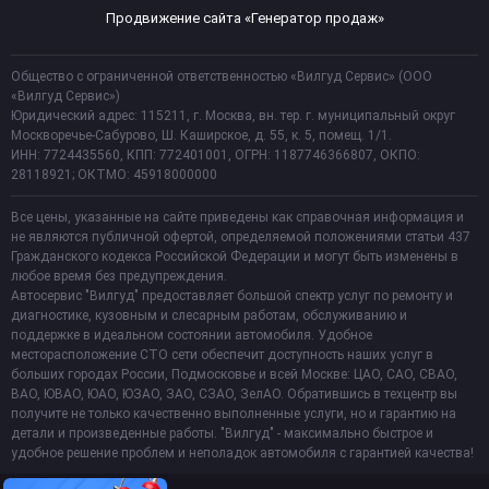
Продвижение сайта «Генератор продаж»
Общество с ограниченной ответственностью «Вилгуд Сервис» (ООО
«Вилгуд Сервис»)
Юридический адрес: 115211, г. Москва, вн. тер. г. муниципальный округ
Москворечье-Сабурово, Ш. Каширское, д. 55, к. 5, помещ. 1/1.
ИНН: 7724435560, КПП: 772401001, ОГРН: 1187746366807, ОКПО:
28118921; ОКТМО: 45918000000
Все цены, указанные на сайте приведены как справочная информация и
не являются публичной офертой, определяемой положениями статьи 437
Гражданского кодекса Российской Федерации и могут быть изменены в
любое время без предупреждения.
Автосервис "Вилгуд" предоставляет большой спектр услуг по ремонту и
диагностике, кузовным и слесарным работам, обслуживанию и
поддержке в идеальном состоянии автомобиля. Удобное
месторасположение СТО сети обеспечит доступность наших услуг в
больших городах России, Подмосковье и всей Москве: ЦАО, САО, СВАО,
ВАО, ЮВАО, ЮАО, ЮЗАО, ЗАО, СЗАО, ЗелАО. Обратившись в техцентр вы
получите не только качественно выполненные услуги, но и гарантию на
детали и произведенные работы. "Вилгуд" - максимально быстрое и
удобное решение проблем и неполадок автомобиля с гарантией качества!