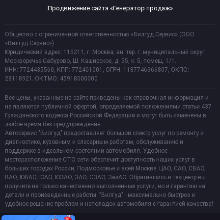
Продвижение сайта «Генератор продаж»
Общество с ограниченной ответственностью «Вилгуд Сервис» (ООО
«Вилгуд Сервис»)
Юридический адрес: 115211, г. Москва, вн. тер. г. муниципальный округ
Москворечье-Сабурово, Ш. Каширское, д. 55, к. 5, помещ. 1/1.
ИНН: 7724435560, КПП: 772401001, ОГРН: 1187746366807, ОКПО:
28118921; ОКТМО: 45918000000
Все цены, указанные на сайте приведены как справочная информация и
не являются публичной офертой, определяемой положениями статьи 437
Гражданского кодекса Российской Федерации и могут быть изменены в
любое время без предупреждения.
Автосервис "Вилгуд" предоставляет большой спектр услуг по ремонту и
диагностике, кузовным и слесарным работам, обслуживанию и
поддержке в идеальном состоянии автомобиля. Удобное
месторасположение СТО сети обеспечит доступность наших услуг в
больших городах России, Подмосковье и всей Москве: ЦАО, САО, СВАО,
ВАО, ЮВАО, ЮАО, ЮЗАО, ЗАО, СЗАО, ЗелАО. Обратившись в техцентр вы
получите не только качественно выполненные услуги, но и гарантию на
детали и произведенные работы. "Вилгуд" - максимально быстрое и
удобное решение проблем и неполадок автомобиля с гарантией качества!