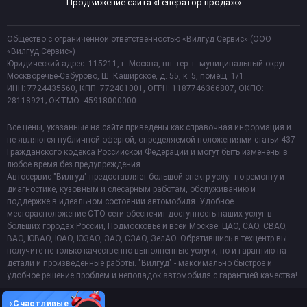
Продвижение сайта «Генератор продаж»
Общество с ограниченной ответственностью «Вилгуд Сервис» (ООО
«Вилгуд Сервис»)
Юридический адрес: 115211, г. Москва, вн. тер. г. муниципальный округ
Москворечье-Сабурово, Ш. Каширское, д. 55, к. 5, помещ. 1/1.
ИНН: 7724435560, КПП: 772401001, ОГРН: 1187746366807, ОКПО:
28118921; ОКТМО: 45918000000
Все цены, указанные на сайте приведены как справочная информация и
не являются публичной офертой, определяемой положениями статьи 437
Гражданского кодекса Российской Федерации и могут быть изменены в
любое время без предупреждения.
Автосервис "Вилгуд" предоставляет большой спектр услуг по ремонту и
диагностике, кузовным и слесарным работам, обслуживанию и
поддержке в идеальном состоянии автомобиля. Удобное
месторасположение СТО сети обеспечит доступность наших услуг в
больших городах России, Подмосковье и всей Москве: ЦАО, САО, СВАО,
ВАО, ЮВАО, ЮАО, ЮЗАО, ЗАО, СЗАО, ЗелАО. Обратившись в техцентр вы
получите не только качественно выполненные услуги, но и гарантию на
детали и произведенные работы. "Вилгуд" - максимально быстрое и
удобное решение проблем и неполадок автомобиля с гарантией качества!
«Счастливые