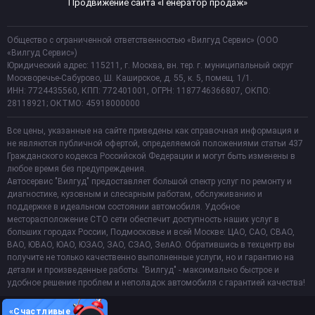
Продвижение сайта «Генератор продаж»
Общество с ограниченной ответственностью «Вилгуд Сервис» (ООО
«Вилгуд Сервис»)
Юридический адрес: 115211, г. Москва, вн. тер. г. муниципальный округ
Москворечье-Сабурово, Ш. Каширское, д. 55, к. 5, помещ. 1/1.
ИНН: 7724435560, КПП: 772401001, ОГРН: 1187746366807, ОКПО:
28118921; ОКТМО: 45918000000
Все цены, указанные на сайте приведены как справочная информация и
не являются публичной офертой, определяемой положениями статьи 437
Гражданского кодекса Российской Федерации и могут быть изменены в
любое время без предупреждения.
Автосервис "Вилгуд" предоставляет большой спектр услуг по ремонту и
диагностике, кузовным и слесарным работам, обслуживанию и
поддержке в идеальном состоянии автомобиля. Удобное
месторасположение СТО сети обеспечит доступность наших услуг в
больших городах России, Подмосковье и всей Москве: ЦАО, САО, СВАО,
ВАО, ЮВАО, ЮАО, ЮЗАО, ЗАО, СЗАО, ЗелАО. Обратившись в техцентр вы
получите не только качественно выполненные услуги, но и гарантию на
детали и произведенные работы. "Вилгуд" - максимально быстрое и
удобное решение проблем и неполадок автомобиля с гарантией качества!
«Счастливые