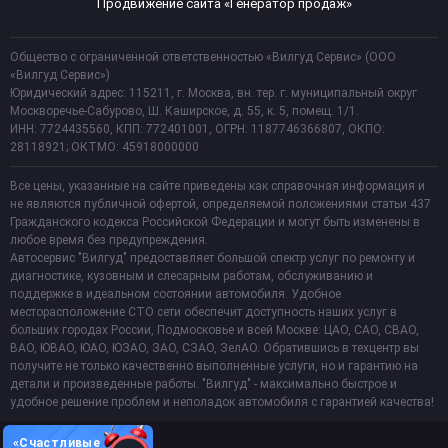
Продвижение сайта «Генератор продаж»
Общество с ограниченной ответственностью «Вилгуд Сервис» (ООО
«Вилгуд Сервис»)
Юридический адрес: 115211, г. Москва, вн. тер. г. муниципальный округ
Москворечье-Сабурово, Ш. Каширское, д. 55, к. 5, помещ. 1/1.
ИНН: 7724435560, КПП: 772401001, ОГРН: 1187746366807, ОКПО:
28118921; ОКТМО: 45918000000
Все цены, указанные на сайте приведены как справочная информация и
не являются публичной офертой, определяемой положениями статьи 437
Гражданского кодекса Российской Федерации и могут быть изменены в
любое время без предупреждения.
Автосервис "Вилгуд" предоставляет большой спектр услуг по ремонту и
диагностике, кузовным и слесарным работам, обслуживанию и
поддержке в идеальном состоянии автомобиля. Удобное
месторасположение СТО сети обеспечит доступность наших услуг в
больших городах России, Подмосковье и всей Москве: ЦАО, САО, СВАО,
ВАО, ЮВАО, ЮАО, ЮЗАО, ЗАО, СЗАО, ЗелАО. Обратившись в техцентр вы
получите не только качественно выполненные услуги, но и гарантию на
детали и произведенные работы. "Вилгуд" - максимально быстрое и
удобное решение проблем и неполадок автомобиля с гарантией качества!
«Счастливые