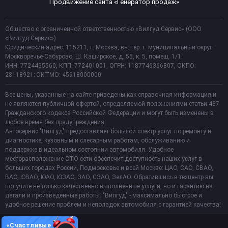
Продвижение сайта «Генератор продаж»
Общество с ограниченной ответственностью «Вилгуд Сервис» (ООО
«Вилгуд Сервис»)
Юридический адрес: 115211, г. Москва, вн. тер. г. муниципальный округ
Москворечье-Сабурово, Ш. Каширское, д. 55, к. 5, помещ. 1/1.
ИНН: 7724435560, КПП: 772401001, ОГРН: 1187746366807, ОКПО:
28118921; ОКТМО: 45918000000
Все цены, указанные на сайте приведены как справочная информация и
не являются публичной офертой, определяемой положениями статьи 437
Гражданского кодекса Российской Федерации и могут быть изменены в
любое время без предупреждения.
Автосервис "Вилгуд" предоставляет большой спектр услуг по ремонту и
диагностике, кузовным и слесарным работам, обслуживанию и
поддержке в идеальном состоянии автомобиля. Удобное
месторасположение СТО сети обеспечит доступность наших услуг в
больших городах России, Подмосковье и всей Москве: ЦАО, САО, СВАО,
ВАО, ЮВАО, ЮАО, ЮЗАО, ЗАО, СЗАО, ЗелАО. Обратившись в техцентр вы
получите не только качественно выполненные услуги, но и гарантию на
детали и произведенные работы. "Вилгуд" - максимально быстрое и
удобное решение проблем и неполадок автомобиля с гарантией качества!
«Счастливые