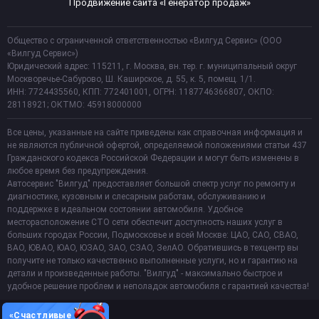
Продвижение сайта «Генератор продаж»
Общество с ограниченной ответственностью «Вилгуд Сервис» (ООО
«Вилгуд Сервис»)
Юридический адрес: 115211, г. Москва, вн. тер. г. муниципальный округ
Москворечье-Сабурово, Ш. Каширское, д. 55, к. 5, помещ. 1/1.
ИНН: 7724435560, КПП: 772401001, ОГРН: 1187746366807, ОКПО:
28118921; ОКТМО: 45918000000
Все цены, указанные на сайте приведены как справочная информация и
не являются публичной офертой, определяемой положениями статьи 437
Гражданского кодекса Российской Федерации и могут быть изменены в
любое время без предупреждения.
Автосервис "Вилгуд" предоставляет большой спектр услуг по ремонту и
диагностике, кузовным и слесарным работам, обслуживанию и
поддержке в идеальном состоянии автомобиля. Удобное
месторасположение СТО сети обеспечит доступность наших услуг в
больших городах России, Подмосковье и всей Москве: ЦАО, САО, СВАО,
ВАО, ЮВАО, ЮАО, ЮЗАО, ЗАО, СЗАО, ЗелАО. Обратившись в техцентр вы
получите не только качественно выполненные услуги, но и гарантию на
детали и произведенные работы. "Вилгуд" - максимально быстрое и
удобное решение проблем и неполадок автомобиля с гарантией качества!
«Счастливые