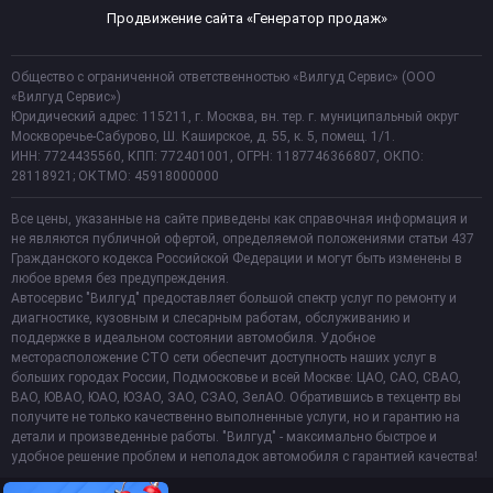
Продвижение сайта «Генератор продаж»
Общество с ограниченной ответственностью «Вилгуд Сервис» (ООО
«Вилгуд Сервис»)
Юридический адрес: 115211, г. Москва, вн. тер. г. муниципальный округ
Москворечье-Сабурово, Ш. Каширское, д. 55, к. 5, помещ. 1/1.
ИНН: 7724435560, КПП: 772401001, ОГРН: 1187746366807, ОКПО:
28118921; ОКТМО: 45918000000
Все цены, указанные на сайте приведены как справочная информация и
не являются публичной офертой, определяемой положениями статьи 437
Гражданского кодекса Российской Федерации и могут быть изменены в
любое время без предупреждения.
Автосервис "Вилгуд" предоставляет большой спектр услуг по ремонту и
диагностике, кузовным и слесарным работам, обслуживанию и
поддержке в идеальном состоянии автомобиля. Удобное
месторасположение СТО сети обеспечит доступность наших услуг в
больших городах России, Подмосковье и всей Москве: ЦАО, САО, СВАО,
ВАО, ЮВАО, ЮАО, ЮЗАО, ЗАО, СЗАО, ЗелАО. Обратившись в техцентр вы
получите не только качественно выполненные услуги, но и гарантию на
детали и произведенные работы. "Вилгуд" - максимально быстрое и
удобное решение проблем и неполадок автомобиля с гарантией качества!