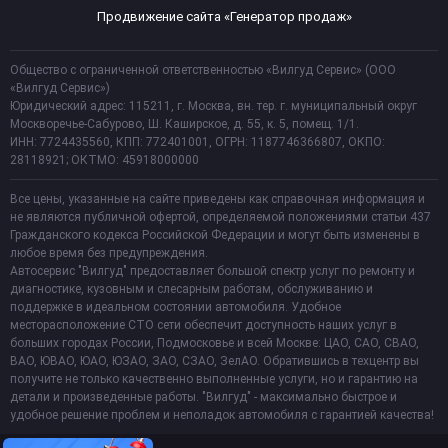
Продвижение сайта «Генератор продаж»
Общество с ограниченной ответственностью «Вилгуд Сервис» (ООО
«Вилгуд Сервис»)
Юридический адрес: 115211, г. Москва, вн. тер. г. муниципальный округ
Москворечье-Сабурово, Ш. Каширское, д. 55, к. 5, помещ. 1/1.
ИНН: 7724435560, КПП: 772401001, ОГРН: 1187746366807, ОКПО:
28118921; ОКТМО: 45918000000
Все цены, указанные на сайте приведены как справочная информация и
не являются публичной офертой, определяемой положениями статьи 437
Гражданского кодекса Российской Федерации и могут быть изменены в
любое время без предупреждения.
Автосервис "Вилгуд" предоставляет большой спектр услуг по ремонту и
диагностике, кузовным и слесарным работам, обслуживанию и
поддержке в идеальном состоянии автомобиля. Удобное
месторасположение СТО сети обеспечит доступность наших услуг в
больших городах России, Подмосковье и всей Москве: ЦАО, САО, СВАО,
ВАО, ЮВАО, ЮАО, ЮЗАО, ЗАО, СЗАО, ЗелАО. Обратившись в техцентр вы
получите не только качественно выполненные услуги, но и гарантию на
детали и произведенные работы. "Вилгуд" - максимально быстрое и
удобное решение проблем и неполадок автомобиля с гарантией качества!