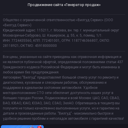
Продвижение сайта «Генератор продаж»
Общество с ограниченной ответственностью «Вилгуд Сервис» (ООО
«Вилгуд Сервис»)
Юридический адрес: 115211, г. Москва, вн. тер. г. муниципальный округ
Москворечье-Сабурово, Ш. Каширское, д. 55, к. 5, помещ. 1/1.
ИНН: 7724435560, КПП: 772401001, ОГРН: 1187746366807, ОКПО:
28118921; ОКТМО: 45918000000
Все цены, указанные на сайте приведены как справочная информация и
не являются публичной офертой, определяемой положениями статьи 437
Гражданского кодекса Российской Федерации и могут быть изменены в
любое время без предупреждения.
Автосервис "Вилгуд" предоставляет большой спектр услуг по ремонту и
диагностике, кузовным и слесарным работам, обслуживанию и
поддержке в идеальном состоянии автомобиля. Удобное
месторасположение СТО сети обеспечит доступность наших услуг в
больших городах России, Подмосковье и всей Москве: ЦАО, САО, СВАО,
ВАО, ЮВАО, ЮАО, ЮЗАО, ЗАО, СЗАО, ЗелАО. Обратившись в техцентр вы
получите не только качественно выполненные услуги, но и гарантию на
детали и произведенные работы. "Вилгуд" - максимально быстрое и
удобное решение проблем и неполадок автомобиля с гарантией качества!