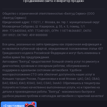
Продвижение сайта «Генератор продаж»
Общество с ограниченной ответственностью «Вилгуд Сервис» (ООО
«Вилгуд Сервис»)
Юридический адрес: 115211, г. Москва, вн. тер. г. муниципальный округ
Москворечье-Сабурово, Ш. Каширское, д. 55, к. 5, помещ. 1/1.
ИНН: 7724435560, КПП: 772401001, ОГРН: 1187746366807, ОКПО:
28118921; ОКТМО: 45918000000
Все цены, указанные на сайте приведены как справочная информация и
не являются публичной офертой, определяемой положениями статьи 437
Гражданского кодекса Российской Федерации и могут быть изменены в
любое время без предупреждения.
Автосервис "Вилгуд" предоставляет большой спектр услуг по ремонту и
диагностике, кузовным и слесарным работам, обслуживанию и
поддержке в идеальном состоянии автомобиля. Удобное
месторасположение СТО сети обеспечит доступность наших услуг в
больших городах России, Подмосковье и всей Москве: ЦАО, САО, СВАО,
ВАО, ЮВАО, ЮАО, ЮЗАО, ЗАО, СЗАО, ЗелАО. Обратившись в техцентр вы
получите не только качественно выполненные услуги, но и гарантию на
детали и произведенные работы. "Вилгуд" - максимально быстрое и
удобное решение проблем и неполадок автомобиля с гарантией качества!
«Счастливые