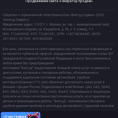
Продвижение сайта «Генератор продаж»
Общество с ограниченной ответственностью «Вилгуд Сервис» (ООО
«Вилгуд Сервис»)
Юридический адрес: 115211, г. Москва, вн. тер. г. муниципальный округ
Москворечье-Сабурово, Ш. Каширское, д. 55, к. 5, помещ. 1/1.
ИНН: 7724435560, КПП: 772401001, ОГРН: 1187746366807, ОКПО:
28118921; ОКТМО: 45918000000
Все цены, указанные на сайте приведены как справочная информация и
не являются публичной офертой, определяемой положениями статьи 437
Гражданского кодекса Российской Федерации и могут быть изменены в
любое время без предупреждения.
Автосервис "Вилгуд" предоставляет большой спектр услуг по ремонту и
диагностике, кузовным и слесарным работам, обслуживанию и
поддержке в идеальном состоянии автомобиля. Удобное
месторасположение СТО сети обеспечит доступность наших услуг в
больших городах России, Подмосковье и всей Москве: ЦАО, САО, СВАО,
ВАО, ЮВАО, ЮАО, ЮЗАО, ЗАО, СЗАО, ЗелАО. Обратившись в техцентр вы
получите не только качественно выполненные услуги, но и гарантию на
детали и произведенные работы. "Вилгуд" - максимально быстрое и
удобное решение проблем и неполадок автомобиля с гарантией качества!
«Счастливые